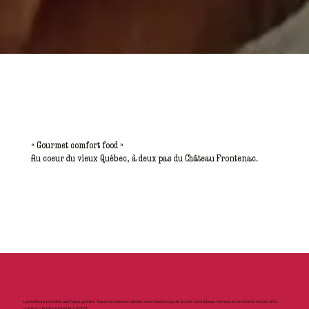
« Gourmet comfort food »
Au coeur du vieux Québec, à deux pas du Château Frontenac.
La meilleure poutine que j’ai pu goûter. Super restaurant dans le vieux Québec juste à côté du château. Service attentionné et prix très
correct ! Je recommande à 200%