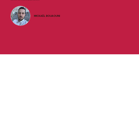
MICKAËL BOUAOUNI
Une soupe, une poutine et une bonne bière ! C'est le menu d'un très bon moment passé ici. Service impeccable, serveuse arrangeante
(on est arrivé à 8).
SEB YAD
Delicieuse poutine! Prix raisonnables et très bon service, et une vue incroyable sur le Chateau Frontenac si vous vous asseyez en terasse.